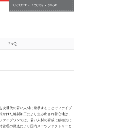
を次世代の若い人材に継承することでファイブ
隙かけた縫製加工により生み出され着心地は、
ファイブワンでは、若い人材の育成に積極的に
材管理の徹底により国内スーツファクトリーと