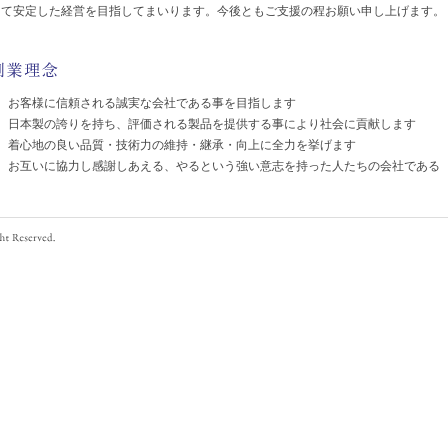
して安定した経営を目指してまいります。今後ともご支援の程お願い申し上げます。
1、お客様に信頼される誠実な会社である事を目指します
2、日本製の誇りを持ち、評価される製品を提供する事により社会に貢献します
3、着心地の良い品質・技術力の維持・継承・向上に全力を挙げます
4、お互いに協力し感謝しあえる、やるという強い意志を持った人たちの会社である